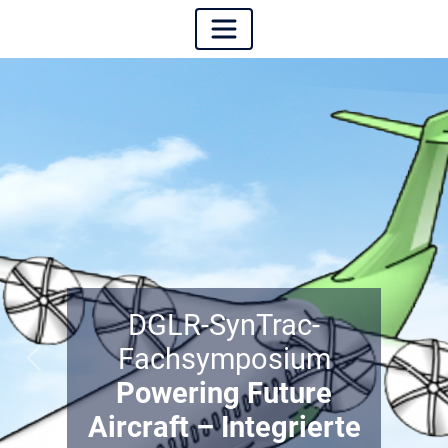
DGLR-SynTrac-
Fachsymposium
Zurück
Weit
Powering Future
Aircraft – Integrierte